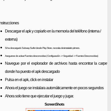
Instrucciones
Descargar el apk y copiarlo en la memoria del teléfono (interna /
externa)
Si ha descargado Subway Surfer desde Play Store, necesita desinstalarlo primero.
Asegurese de activar Fuentes desconocidas ( Configuración --> Seguridad --> Fuentes Desconocidas)
Navegue por el explorador de archivos hasta encontrar la carpeta
donde ha puesto el apk descargado
Pulsa en el apk, click en instalar
Ahora el juego se instalara automáticamente en pocos segundos
Ahora solo tiene que ejecutar el juego y jugar.
ScreenShots