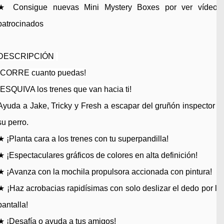
★ Consigue nuevas Mini Mystery Boxes por ver vídeos
patrocinados
DESCRIPCIÓN
¡CORRE cuanto puedas!
¡ESQUIVA los trenes que van hacia ti!
Ayuda a Jake, Tricky y Fresh a escapar del gruñón inspector y
su perro.
★ ¡Planta cara a los trenes con tu superpandilla!
★ ¡Espectaculares gráficos de colores en alta definición!
★ ¡Avanza con la mochila propulsora accionada con pintura!
★ ¡Haz acrobacias rapidísimas con solo deslizar el dedo por la
pantalla!
★ ¡Desafía o ayuda a tus amigos!