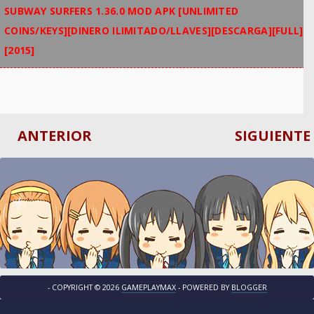
SUBWAY SURFERS 1.36.0 MOD APK [UNLIMITED
COINS/KEYS][DINERO ILIMITADO/LLAVES][DESCARGA][FULL]
[2015]
ANTERIOR
SIGUIENTE
- COPYRIGHT ©
2026
GAMEPLAYMAX
- POWERED BY
BLOGGER