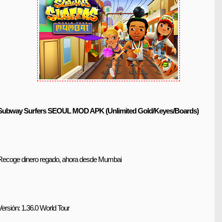
Subway Surfers SEOUL MOD APK (Unlimited Gold/Keyes/Boards)
umbai
Recoge dinero regado, ahora desde M
Versión:
1.36.0
World Tour