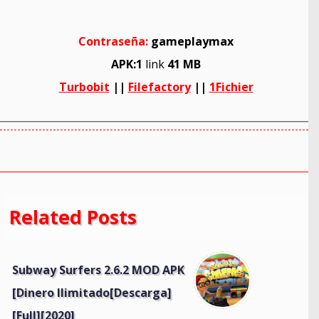
Contraseña:
gameplaymax
APK:1
link
41 MB
Turbobit
||
Filefactory
||
1Fichier
Related Posts
Subway Surfers 2.6.2 MOD APK
[Dinero Ilimitado[Descarga]
[Full][2020]