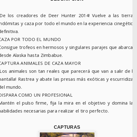
¡De los creadores de Deer Hunter 2014! Vuelve a las tierras
indómitas y caza por todo el mundo en la experiencia cinegética
definitiva.
CAZA POR TODO EL MUNDO
Consigue trofeos en hermosos y singulares parajes que abarcan
desde Alaska hasta Zimbabue.
CAPTURA ANIMALES DE CAZA MAYOR
¡Los animales son tan reales que parecerá que van a salir de la
pantalla! Rastrea y abate las presas más exóticas y escurridizas
del mundo.
DISPARA COMO UN PROFESIONAL
Mantén el pulso firme, fija la mira en el objetivo y domina las
habilidades necesarias para realizar el tiro perfecto.
CAPTURAS