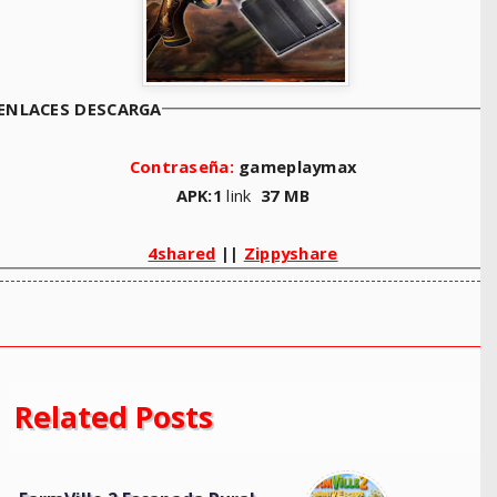
ENLACES DESCARGA
Contraseña:
gameplaymax
APK:1
link
37 MB
4shared
||
Zippyshare
Related Posts