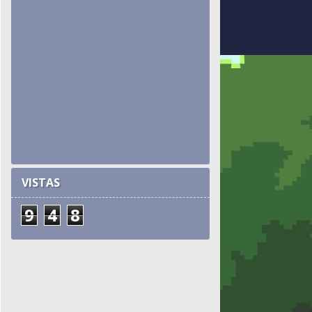
VISTAS
9
4
8