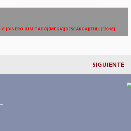
1.8 [DINERO ILIMITADO][MEGA][DESCARGA][FULL][2016]
SIGUIENTE