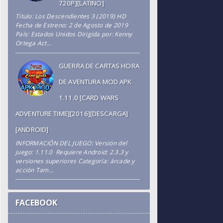
720P][LATINO]
Titulo: Los Descendientes 3 (2019) HD
Fecha de Estreno: 2 de Agosto de 2019
País: Estados Unidos Dirigida por: Kenny
Ortega Act...
GUERRA DE CARTAS HORA
DE AVENTURA MOD APK
1.11.0 [CARD WARS
ADVENTURE TIME][2016][DESCARGA]
[ANDROID]
INFORMACIÓN DEL JUEGO: Versión del
juego: 1.11.0 Requiere Android: 2.3.3 y
versiones superiores Categoría: árcade y
acción Tam...
FACEBOOK