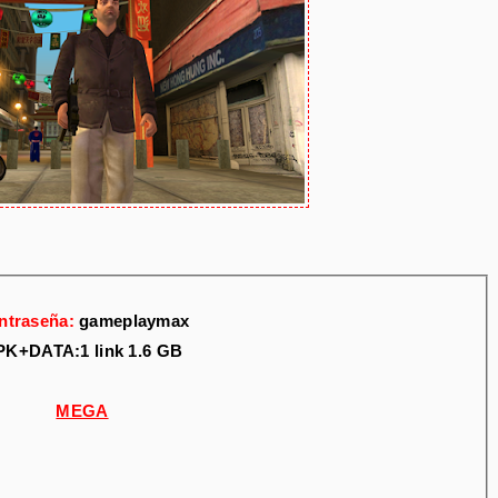
ntraseña:
gameplaymax
PK+DATA:1
link
1.6 GB
MEGA