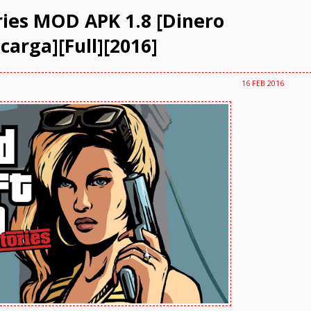
ories MOD APK 1.8 [Dinero
arga][Full][2016]
16 FEB 2016