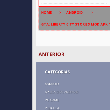
HOME
>
ANDROID
>
GTA: LIBERTY CITY STORIES MOD APK 
ANTERIOR
CATEGORÍAS
ANDROID
APLICACIÓN ANDROID
PC GAME
PELICULA