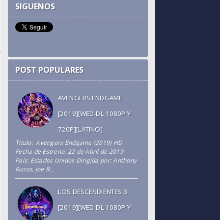
SIGUENOS
POST POPULARES
AVENGERS ENDGAME
[2019][WED-DL 1080P Y
720P][LATINO]
Titulo: Avengers Endgame (2019) HD
Fecha de Estreno: 22 de Abril de 2019
País: Estados Unidos Dirigida por: Anthony
Russo, Joe R...
LOS DESCENDIENTES 3
[2019][WED-DL 1080P Y