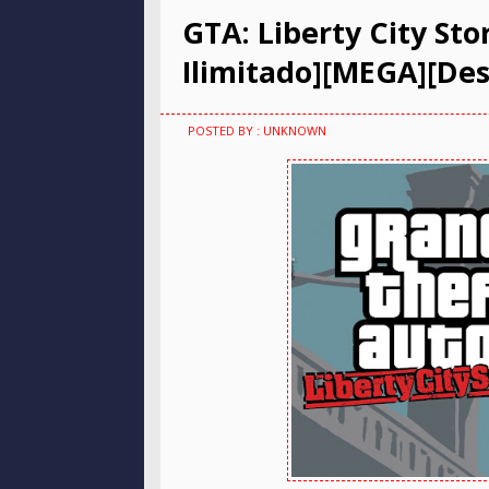
GTA: Liberty City St
Ilimitado][MEGA][Desc
POSTED BY : UNKNOWN