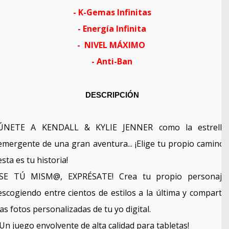
-
K-Gemas
Infinitas
-
Energía Infinita
- NIVEL MÁXIMO
- Anti
-
Ban
DESCRIPCIÓN
ÚNETE A KENDALL & KYLIE JENNER como la estrella
emergente de una gran aventura... ¡Elige tu propio camino,
esta es tu historia!
¡SE TÚ MISM@, EXPRÉSATE! Crea tu propio personaje
escogiendo entre cientos de estilos a la última y comparte
las fotos personalizadas de tu yo digital.
¡Un juego envolvente de alta calidad para tabletas!