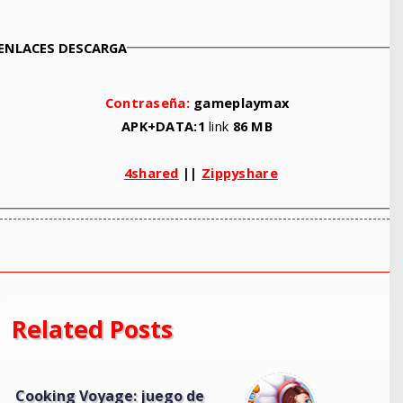
ENLACES DESCARGA
Contraseña:
gameplaymax
APK+DATA:1
link
86 MB
4shared
||
Zippyshare
Related Posts
Cooking Voyage: juego de