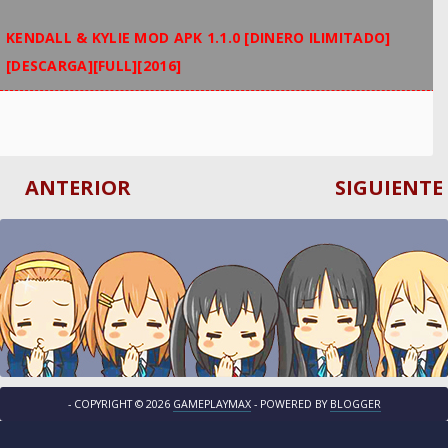
KENDALL & KYLIE MOD APK 1.1.0 [DINERO ILIMITADO]
[DESCARGA][FULL][2016]
ANTERIOR
SIGUIENTE
- COPYRIGHT ©
2026
GAMEPLAYMAX
- POWERED BY
BLOGGER