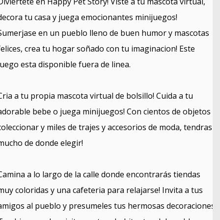
Diviertete en Happy Pet Story! Viste a tu mascota virtual,
decora tu casa y juega emocionantes minijuegos!
Sumerjase en un pueblo lleno de buen humor y mascotas
felices, crea tu hogar soñado con tu imaginacion! Este
juego esta disponible fuera de linea.
Cria a tu propia mascota virtual de bolsillo! Cuida a tu
adorable bebe o juega minijuegos! Con cientos de objetos a
coleccionar y miles de trajes y accesorios de moda, tendras
mucho de donde elegir!
Camina a lo largo de la calle donde encontrarás tiendas
muy coloridas y una cafeteria para relajarse! Invita a tus
amigos al pueblo y presumeles tus hermosas decoraciones!