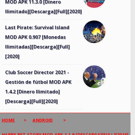
MOD APK 11.3.0 [Dinero
Ilimitado][Descarga][Full][2020]
Last Pirate: Survival Island
MOD APK 0.907 [Monedas
Ilimitadas][Descarga][Full]
[2020]
Club Soccer Director 2021 -
Gestión de fútbol MOD APK
1.4.2 [Dinero Ilimitado]
[Descarga][Full][2020]
HOME
>
ANDROID
>
HAPPY PET STORY MOD APK 1.1.9 [DESCARGA][FULL][2016]