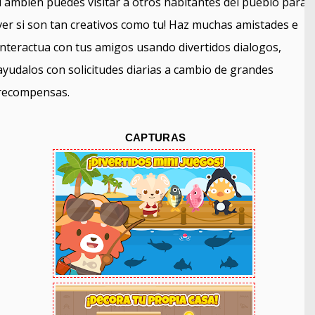
Tambien puedes visitar a otros habitantes del pueblo para
ver si son tan creativos como tu! Haz muchas amistades e
interactua con tus amigos usando divertidos dialogos,
ayudalos con solicitudes diarias a cambio de grandes
recompensas.
CAPTURAS