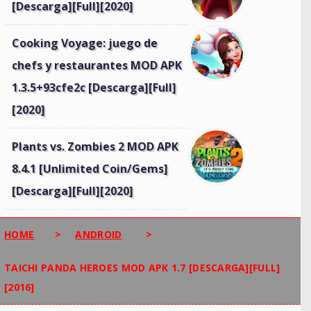
[Descarga][Full][2020]
Cooking Voyage: juego de
chefs y restaurantes MOD APK
1.3.5+93cfe2c [Descarga][Full]
[2020]
Plants vs. Zombies 2 MOD APK
8.4.1 [Unlimited Coin/Gems]
[Descarga][Full][2020]
HOME
>
ANDROID
>
TAICHI PANDA HEROES MOD APK 1.7 [DESCARGA][FULL]
[2016]