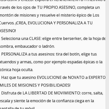
través de los ojos de TU PROPIO ASESINO, completa un
montón de misiones y resuelve el misterio épico de Los
Cuervos. ¡CREA, EVOLUCIONA Y PERSONALIZA A TU
ASESINO!
- Selecciona una CLASE: elige entre berserker, de la hoja de
sombra, embaucador o ladrón.
- PERSONALIZA a tus asesinos: tira del botín, elige tus
atuendos y armas, como por ejemplo espadas épicas o la
icónica hoja oculta.
- Haz que tu asesino EVOLUCIONE de NOVATO a EXPERTO.
¡MILES DE MISIONES Y POSIBILIDADES!
- Disfruta de LA LIBERTAD DE MOVIMIENTO: corre, salta,
escala y siente la emoción de la confianza ciega en la
pantalla de tu móvil.