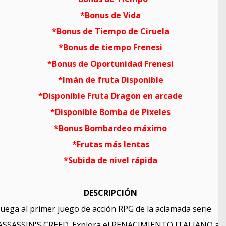
*Bonus de Vida
*Bonus de Tiempo de Ciruela
*Bonus de tiempo Frenesi
*Bonus de Oportunidad Frenesi
*Imán de fruta Disponible
*Disponible Fruta Dragon en arcade
*Disponible Bomba de Pixeles
*Bonus Bombardeo máximo
*Frutas más lentas
*Subida de nivel rápida
DESCRIPCIÓN
Juega al primer juego de acción RPG de la aclamada serie
ASSASSIN'S CREED. Explora el RENACIMIENTO ITALIANO a