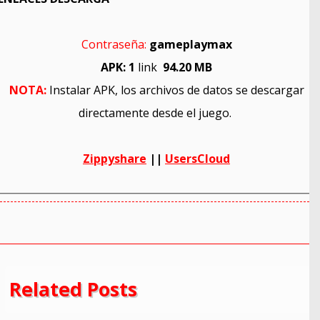
Contraseña:
gameplaymax
APK: 1
link
94.20 MB
NOTA:
Instalar APK, los archivos de datos se descargar
directamente desde el juego.
Zippyshare
||
UsersCloud
Related Posts