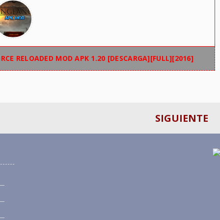
ORCE RELOADED MOD APK 1.20 [DESCARGA][FULL][2016]
SIGUIENTE