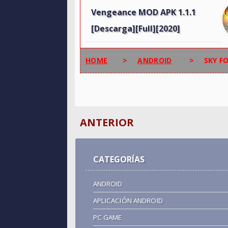
Vengeance MOD APK 1.1.1
[Descarga][Full][2020]
HOME
>
ANDROID
>
SKY F
ANTERIOR
CATEGORÍAS
ANDROID
APLICACIÓN ANDROID
PC GAME