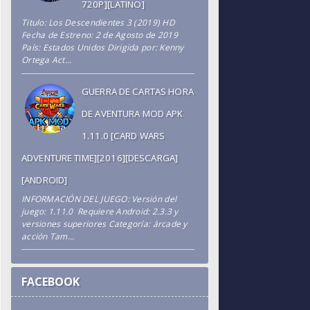
720P][LATINO]
Titulo: Los Descendientes 3 (2019) HD
Fecha de Estreno: 2 de Agosto de 2019
País: Estados Unidos Dirigida por: Kenny
Ortega Act...
GUERRA DE CARTAS HORA
DE AVENTURA MOD APK
1.11.0 [CARD WARS
ADVENTURE TIME][2016][DESCARGA]
[ANDROID]
INFORMACIÓN DEL JUEGO: Versión del
juego: 1.11.0 Requiere Android: 2.3.3 y
versiones superiores Categoría: árcade y
acción Tam...
FACEBOOK