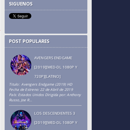
SIGUENOS
POST POPULARES
AVENGERS ENDGAME
[2019][WED-DL 1080P Y
720P][LATINO]
Titulo: Avengers Endgame (2019) HD
Fecha de Estreno: 22 de Abril de 2019
País: Estados Unidos Dirigida por: Anthony
Russo, Joe R...
LOS DESCENDIENTES 3
[2019][WED-DL 1080P Y