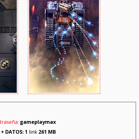
traseña:
gameplaymax
 + DATOS: 1
link
261 MB