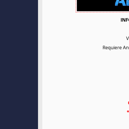
INF
V
Requiere And
*