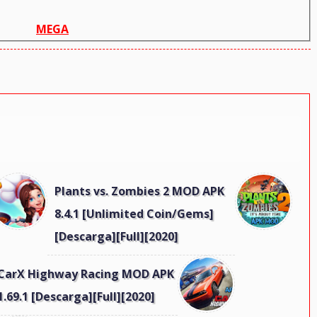
MEGA
Plants vs. Zombies 2 MOD APK
8.4.1 [Unlimited Coin/Gems]
[Descarga][Full][2020]
CarX Highway Racing MOD APK
1.69.1 [Descarga][Full][2020]