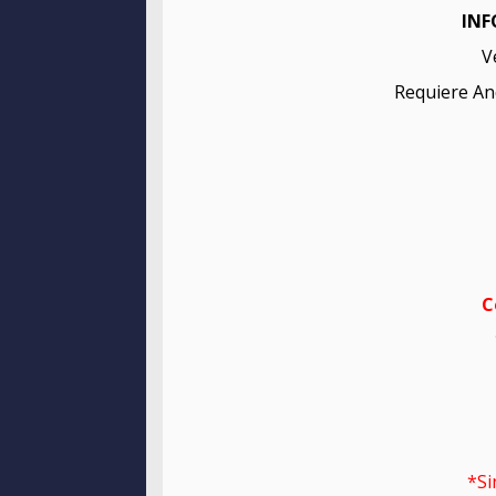
INF
V
Requiere And
C
*Si