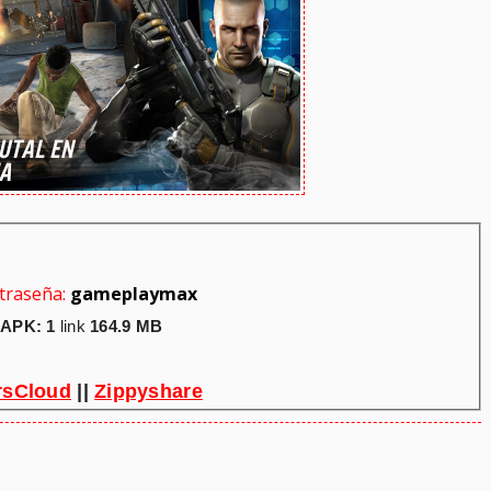
traseña:
gameplaymax
APK: 1
link
164.9 MB
rsCloud
||
Zippyshare