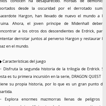
ellos conocen ha desaparecido. Hordas de demonios
portados desde la oscuridad por el derrotado sumo
sacerdote Hargon, han llevado de nuevo el mundo a la
ruina. Ahora, el joven príncipe de Midenhall deberá
encontrar a los otros dos descendientes de Erdrick, para
intentar derrotar juntos al perverso Hargon y restaurar la
paz en el mundo.
◆ Características del juego
・Disfruta la segunda historia de la trilogía de Erdrick. Si
esta es tu primera incursión en la serie, DRAGON QUEST II
tiene su propia historia, por lo que es un gran punto de
partida.
・Explora enormes mazmorras llenas de peligros y