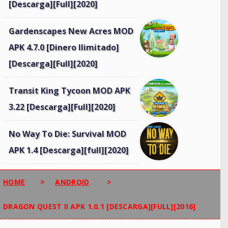
[Descarga][Full][2020]
Gardenscapes New Acres MOD
APK 4.7.0 [Dinero Ilimitado]
[Descarga][Full][2020]
Transit King Tycoon MOD APK
3.22 [Descarga][Full][2020]
No Way To Die: Survival MOD
APK 1.4 [Descarga][full][2020]
HOME
>
ANDROID
>
DRAGON QUEST II APK 1.0.1 [DESCARGA][FULL][2016]