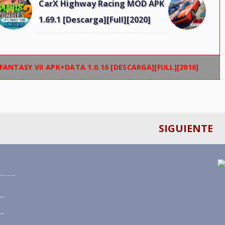
CarX Highway Racing MOD APK
1.69.1 [Descarga][Full][2020]
 FANTASY VII APK+DATA 1.0.16 [DESCARGA][FULL][2016]
SIGUIENTE