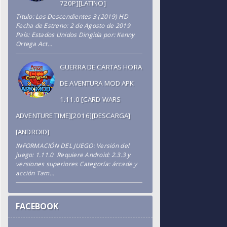
720P][LATINO]
Titulo: Los Descendientes 3 (2019) HD
Fecha de Estreno: 2 de Agosto de 2019
País: Estados Unidos Dirigida por: Kenny
Ortega Act...
GUERRA DE CARTAS HORA
DE AVENTURA MOD APK
1.11.0 [CARD WARS
ADVENTURE TIME][2016][DESCARGA]
[ANDROID]
INFORMACIÓN DEL JUEGO: Versión del
juego: 1.11.0 Requiere Android: 2.3.3 y
versiones superiores Categoría: árcade y
acción Tam...
FACEBOOK