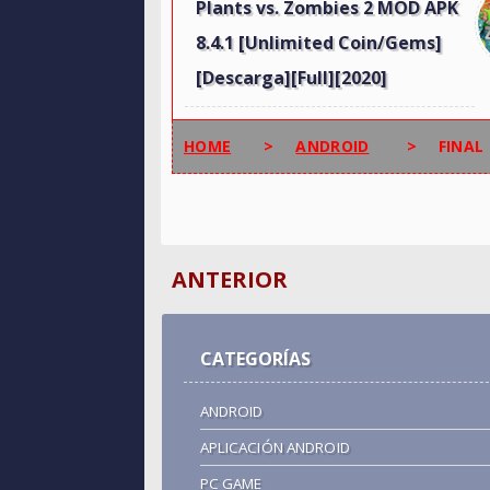
Plants vs. Zombies 2 MOD APK
8.4.1 [Unlimited Coin/Gems]
[Descarga][Full][2020]
HOME
>
ANDROID
>
FINAL
ANTERIOR
CATEGORÍAS
ANDROID
APLICACIÓN ANDROID
PC GAME