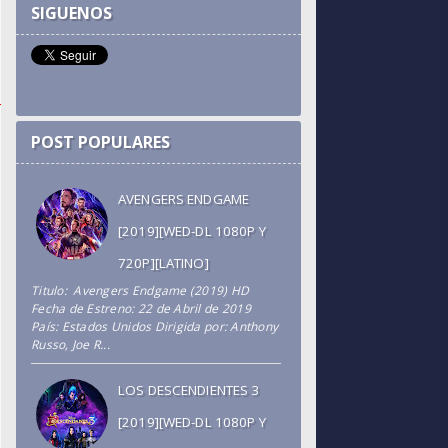
SIGUENOS
POST POPULARES
AVENGERS ENDGAME
[2019][WED-DL 1080P Y
720P][LATINO]
Titulo: Avengers Endgame (2019) HD
Fecha de Estreno: 22 de Abril de 2019
País: Estados Unidos Dirigida por: Anthony
Russo, Joe R...
LOS DESCENDIENTES 3
[2019][WED-DL 1080P Y