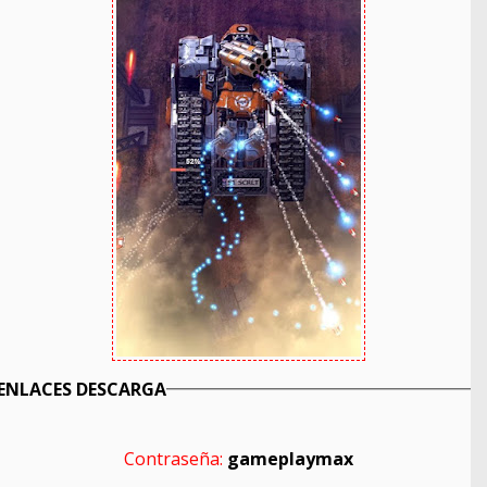
ENLACES DESCARGA
Contraseña:
gameplaymax