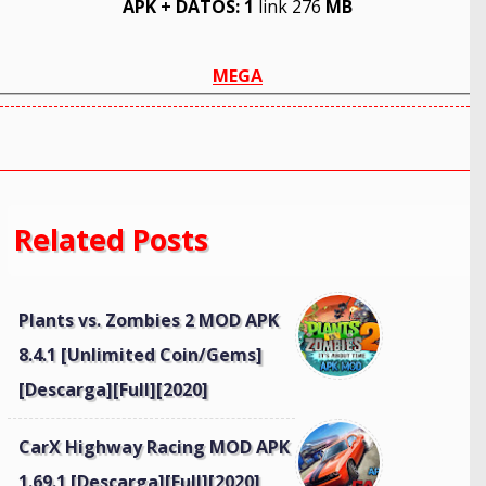
APK + DATOS: 1
link 276
MB
MEGA
Related Posts
Plants vs. Zombies 2 MOD APK
8.4.1 [Unlimited Coin/Gems]
[Descarga][Full][2020]
CarX Highway Racing MOD APK
1.69.1 [Descarga][Full][2020]