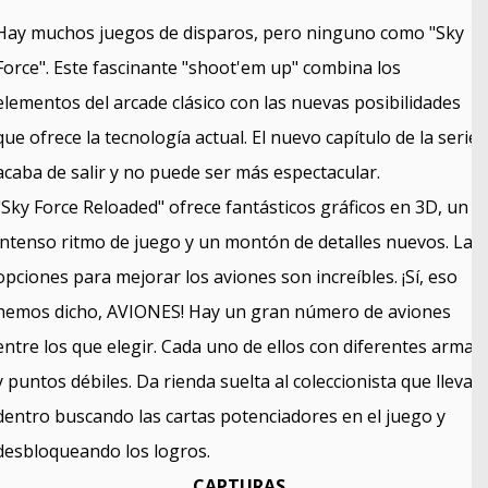
Hay muchos juegos de disparos, pero ninguno como "Sky
Force". Este fascinante "shoot'em up" combina los
elementos del arcade clásico con las nuevas posibilidades
que ofrece la tecnología actual. El nuevo capítulo de la serie
acaba de salir y no puede ser más espectacular.
"Sky Force Reloaded" ofrece fantásticos gráficos en 3D, un
intenso ritmo de juego y un montón de detalles nuevos. Las
opciones para mejorar los aviones son increíbles. ¡Sí, eso
hemos dicho, AVIONES! Hay un gran número de aviones
entre los que elegir. Cada uno de ellos con diferentes armas
y puntos débiles. Da rienda suelta al coleccionista que llevas
dentro buscando las cartas potenciadores en el juego y
desbloqueando los logros.
CAPTURAS