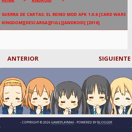
HOME
>
ANDROID
>
GUERRA DE CARTAS: EL REINO MOD APK 1.0.6 [CARD WARS
KINGDOM][DESCARGA][FULL][ANDROID] [2016]
ANTERIOR
SIGUIENTE
- COPYRIGHT ©
2026
GAMEPLAYMAX
- POWERED BY
BLOGGER