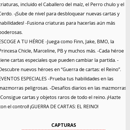
criaturas, incluido el Caballero del maíz, el Perro chulo y el
Cerdo. -¡Sube de nivel para desbloquear nuevas cartas y
habilidades! -Fusiona criaturas para hacerlas aún más
poderosas.
ESCOGE A TU HÉROE -Juega como Finn, Jake, BMO, la
Princesa Chicle, Marceline, PB y muchos más. -Cada héroe
tiene cartas especiales que pueden cambiar la partida. -
Descubre nuevos héroes en “Guerra de cartas: el Reino”.
EVENTOS ESPECIALES -Prueba tus habilidades en las
mazmorras peligrosas. -Desafíos diarios en las mazmorras.
-Consigue cartas y objetos raros de todo el reino. ¡Hazte
con el control! ¡GUERRA DE CARTAS: EL REINO!
CAPTURAS