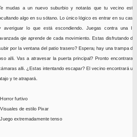
Te mudas a un nuevo suburbio y notarás que tu vecino está
ocultando algo en su sótano. Lo único lógico es entrar en su casa
y averiguar lo que está escondiendo. Juegas contra una IA
avanzada qie aprende de cada movimiento. Estas disfrutando de
subir por la ventana del patio trasero? Espera¡ hay una trampa de
oso alli. Vas a atravesar la puerta principal? Pronto encontraras
cámaras alli. ¿Estas intentando escapar? El vecino encontrará un
atajo y te atrapará.
-Horror furtivo
-Visuales de estilo Pixar
-Juego extremadamente tenso