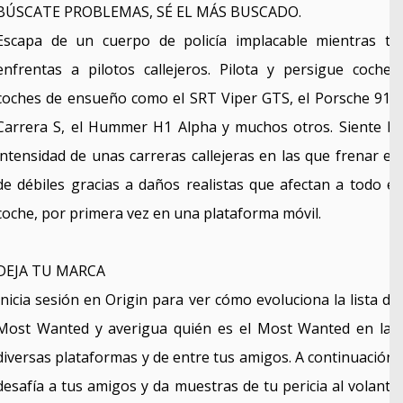
BÚSCATE PROBLEMAS, SÉ EL MÁS BUSCADO.
Escapa de un cuerpo de policía implacable mientras te
enfrentas a pilotos callejeros. Pilota y persigue coches
coches de ensueño como el SRT Viper GTS, el Porsche 911
Carrera S, el Hummer H1 Alpha y muchos otros. Siente la
intensidad de unas carreras callejeras en las que frenar es
de débiles gracias a daños realistas que afectan a todo el
coche, por primera vez en una plataforma móvil.
DEJA TU MARCA
Inicia sesión en Origin para ver cómo evoluciona la lista de
Most Wanted y averigua quién es el Most Wanted en las
diversas plataformas y de entre tus amigos. A continuación,
desafía a tus amigos y da muestras de tu pericia al volante