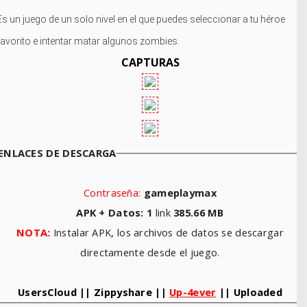
Es un juego de un solo nivel en el que puedes seleccionar a tu héroe
favorito e intentar matar algunos zombies.
CAPTURAS
ENLACES DE DESCARGA
Contraseña:
gameplaymax
APK + Datos: 1
link
385.66
MB
NOTA:
Instalar APK, los archivos de datos se descargar
directamente desde el juego.
UsersCloud
|| Zippyshare ||
Up-4ever
|| Uploaded