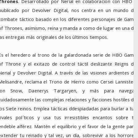
Thrones
. Desarrollado por Nerial en colaboracion con HBO y
publicado por Devolver Digital, nos centra en un mundo de
combate táctico basado en los diferentes personajes de Game
of Thrones, asimismo, reina y manda a como de lugar en una de
las entregas más originales de los últimos tiempos.
Es el heredero al trono de la galardonada serie de HBO Game
of Throne y el exitazo de control táctil deslizante Reigns de
Nerial y Devolver Digital. A través de las visiones ardientes de
Melisandre, reclama el Trono de Hierro como Cersei Lannister,
Jon Snow, Daenerys Targaryen, y más para navegar
cuidadosamente las complejas relaciones y facciones hostiles de
los Siete reinos. Emplea tácticas ddespiadadas para burlar a tus
rivales pol´ticos y usa tus irresistibles encantos sobre tu
endeble alférez. Mantén el equilibrio y el favor de la gente para
extender tu reinado y tal vez, un día, sobrevivir a los horrores