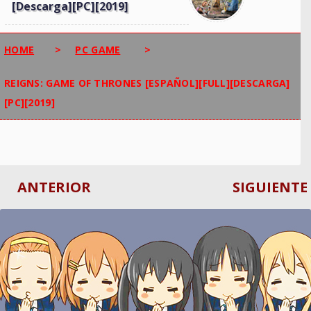
[Descarga][PC][2019]
HOME
>
PC GAME
>
REIGNS: GAME OF THRONES [ESPAÑOL][FULL][DESCARGA]
[PC][2019]
ANTERIOR
SIGUIENTE