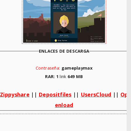
ENLACES DE DESCARGA
Contraseña:
gameplaymax
RAR: 1
link
649 MB
Zippyshare
||
Depositfiles
||
UsersCloud
||
Op
enload