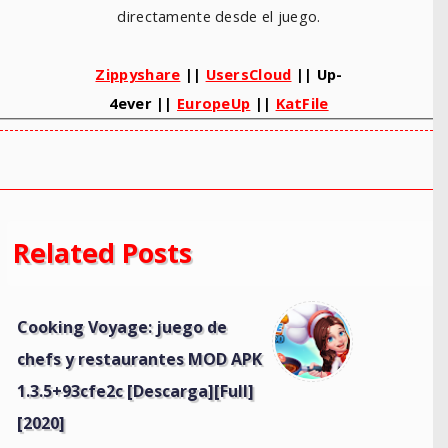
directamente desde el juego.
Zippyshare
||
UsersCloud
|| Up-
4ever ||
EuropeUp
||
KatFile
Related Posts
Cooking Voyage: juego de
chefs y restaurantes MOD APK
1.3.5+93cfe2c [Descarga][Full]
[2020]