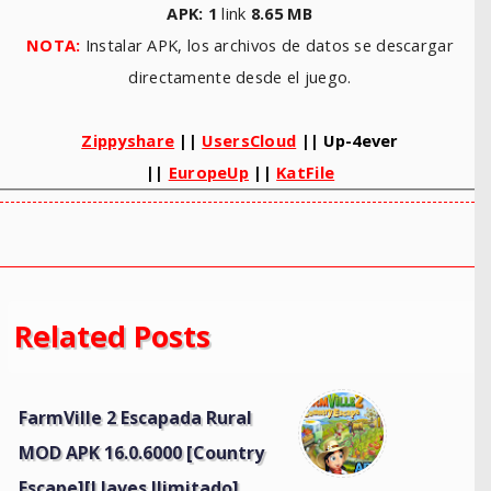
APK: 1
link
8.65
MB
NOTA:
Instalar APK, los archivos de datos se descargar
directamente desde el juego.
Zippyshare
||
UsersCloud
|| Up-4ever
||
EuropeUp
||
KatFile
Related Posts
FarmVille 2 Escapada Rural
MOD APK 16.0.6000 [Country
Escape][Llaves Ilimitado]