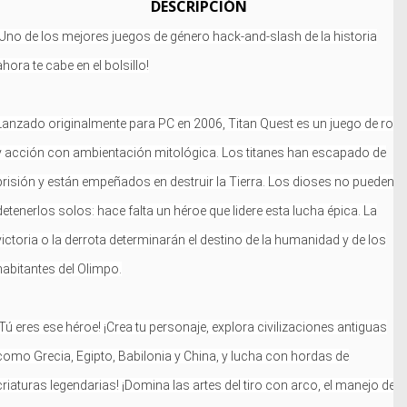
DESCRIPCIÓN
¡Uno de los mejores juegos de género hack-and-slash de la historia
ahora te cabe en el bolsillo!
Lanzado originalmente para PC en 2006, Titan Quest es un juego de rol
y acción con ambientación mitológica. Los titanes han escapado de
prisión y están empeñados en destruir la Tierra. Los dioses no pueden
detenerlos solos: hace falta un héroe que lidere esta lucha épica. La
victoria o la derrota determinarán el destino de la humanidad y de los
habitantes del Olimpo.
¡Tú eres ese héroe! ¡Crea tu personaje, explora civilizaciones antiguas
como Grecia, Egipto, Babilonia y China, y lucha con hordas de
criaturas legendarias! ¡Domina las artes del tiro con arco, el manejo de