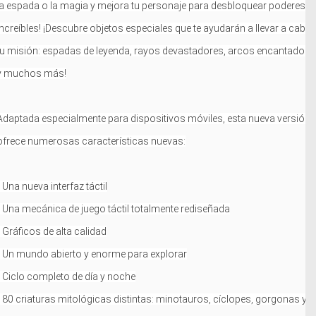
la espada o la magia y mejora tu personaje para desbloquear poderes
increíbles! ¡Descubre objetos especiales que te ayudarán a llevar a cabo
tu misión: espadas de leyenda, rayos devastadores, arcos encantados
y muchos más!
Adaptada especialmente para dispositivos móviles, esta nueva versión
ofrece numerosas características nuevas:
• Una nueva interfaz táctil
• Una mecánica de juego táctil totalmente rediseñada
• Gráficos de alta calidad
• Un mundo abierto y enorme para explorar
• Ciclo completo de día y noche
• 80 criaturas mitológicas distintas: minotauros, cíclopes, gorgonas y