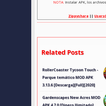
NOTA:
Instalar APK, los archiv
Zippyshare
||
Users
Related Posts
RollerCoaster Tycoon Touch -
Parque temático MOD APK
3.13.6 [Descarga][Full][2020]
Gardenscapes New Acres MOD
APK 4.7.0 [Dinero Ilimitado]