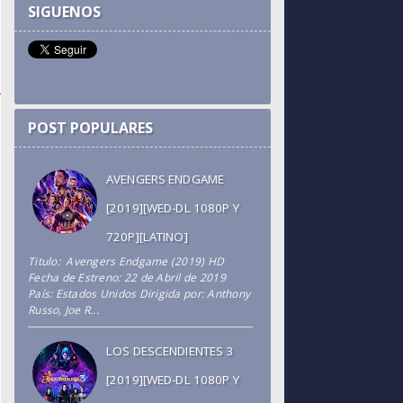
SIGUENOS
POST POPULARES
AVENGERS ENDGAME
[2019][WED-DL 1080P Y
720P][LATINO]
Titulo: Avengers Endgame (2019) HD
Fecha de Estreno: 22 de Abril de 2019
País: Estados Unidos Dirigida por: Anthony
Russo, Joe R...
LOS DESCENDIENTES 3
[2019][WED-DL 1080P Y