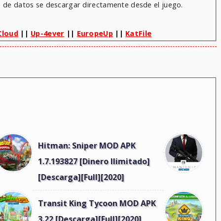
os de datos se descargar directamente desde el juego.
Cloud
||
Up-4ever
||
EuropeUp
||
KatFile
Hitman: Sniper MOD APK
1.7.193827 [Dinero Ilimitado]
[Descarga][Full][2020]
Transit King Tycoon MOD APK
3.22 [Descarga][Full][2020]