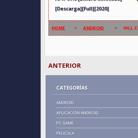
[Descarga][Full][2020]
HOME
>
ANDROID
>
HILL 
ANTERIOR
CATEGORÍAS
ANDROID
APLICACIÓN ANDROID
PC GAME
PELICULA