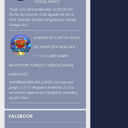
720P][LATINO]
Titulo: Los Descendientes 3 (2019) HD
Fecha de Estreno: 2 de Agosto de 2019
País: Estados Unidos Dirigida por: Kenny
Ortega Act...
GUERRA DE CARTAS HORA
DE AVENTURA MOD APK
1.11.0 [CARD WARS
ADVENTURE TIME][2016][DESCARGA]
[ANDROID]
INFORMACIÓN DEL JUEGO: Versión del
juego: 1.11.0 Requiere Android: 2.3.3 y
versiones superiores Categoría: árcade y
acción Tam...
FACEBOOK