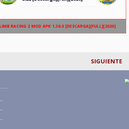
CLIMB RACING 2 MOD APK 1.36.0 [DESCARGA][FULL][2020]
SIGUIENTE