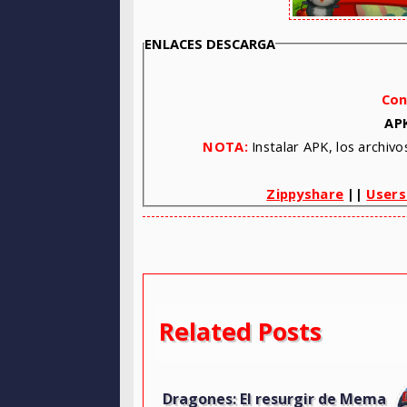
ENLACES DESCARGA
Con
AP
NOTA:
Instalar APK, los archiv
Zippyshare
||
Users
Related Posts
Dragones: El resurgir de Mema