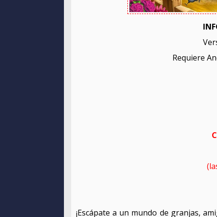
INF
Ver
Requiere And
C
(l
¡Escápate a un mundo de granjas, ami