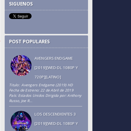
SIGUENOS
POST POPULARES
AVENGERS ENDGAME
[2019][WED-DL 1080P Y
720P][LATINO]
Titulo: Avengers Endgame (2019) HD
Fecha de Estreno: 22 de Abril de 2019
País: Estados Unidos Dirigida por: Anthony
Russo, Joe R...
LOS DESCENDIENTES 3
[2019][WED-DL 1080P Y