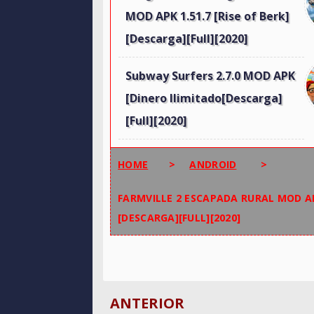
MOD APK 1.51.7 [Rise of Berk]
[Descarga][Full][2020]
Subway Surfers 2.7.0 MOD APK
[Dinero Ilimitado[Descarga]
[Full][2020]
HOME
>
ANDROID
>
FARMVILLE 2 ESCAPADA RURAL MOD AP
[DESCARGA][FULL][2020]
ANTERIOR