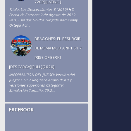
720P][LATINO]
Titulo: Los Descendientes 3 (2019) HD
Fecha de Estreno: 2 de Agosto de 2019
País: Estados Unidos Dirigida por: Kenny
Ortega Act...
DRAGONES: EL RESURGIR
DE MEMA MOD APK 1.51.7
[RISE OF BERK]
[DESCARGA][FULL][2020]
INFORMACIÓN DEL JUEGO: Versión del
juego: 1.51.7 Requiere Android: 4.0 y
versiones superiores Categoría:
Simulación Tamaño: 79.2...
FACEBOOK