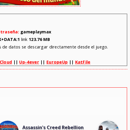
traseña:
gameplaymax
K+DATA:1
link
123.76 MB
os de datos se descargar directamente desde el juego.
Cloud
||
Up-4ever
||
EuropeUp
||
KatFile
Assassin's Creed Rebellion