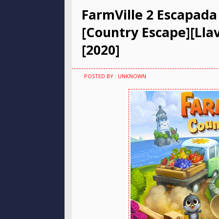
FarmVille 2 Escapada
[Country Escape][Llav
[2020]
POSTED BY : UNKNOWN