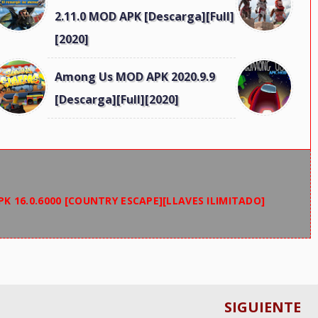
2.11.0 MOD APK [Descarga][Full]
[2020]
Among Us MOD APK 2020.9.9
[Descarga][Full][2020]
K 16.0.6000 [COUNTRY ESCAPE][LLAVES ILIMITADO]
SIGUIENTE