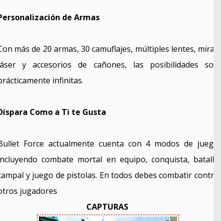
Personalización de Armas
Con más de 20 armas, 30 camuflajes, múltiples lentes, miras
láser y accesorios de cañones, las posibilidades son
prácticamente infinitas.
Dispara Como a Ti te Gusta
Bullet Force actualmente cuenta con 4 modos de juego
incluyendo combate mortal en equipo, conquista, batalla
campal y juego de pistolas. En todos debes combatir contra
otros jugadores
CAPTURAS