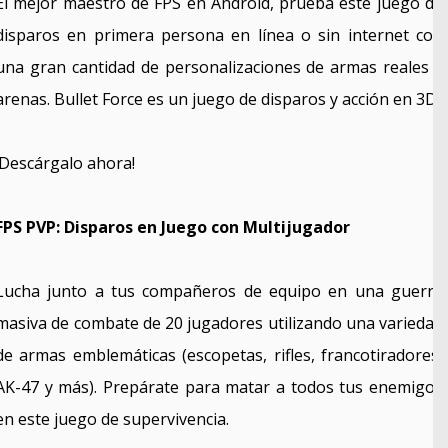
El mejor maestro de FPS en Android, prueba este juego de
disparos en primera persona en línea o sin internet con
una gran cantidad de personalizaciones de armas reales y
arenas. Bullet Force es un juego de disparos y acción en 3D.
¡Descárgalo ahora!
FPS PVP: Disparos en Juego con Multijugador
Lucha junto a tus compañeros de equipo en una guerra
masiva de combate de 20 jugadores utilizando una variedad
de armas emblemáticas (escopetas, rifles, francotiradores,
AK-47 y más). Prepárate para matar a todos tus enemigos
en este juego de supervivencia.