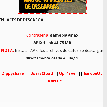
ENLACES DE DESCARGA
Contraseña:
gameplaymax
APK: 1
link
41.75 MB
NOTA:
Instalar APK, los archivos de datos se descargar
directamente desde el juego.
Zippyshare
||
UsersCloud
||
Up-4ever
||
EuropeUp
||
KatFile