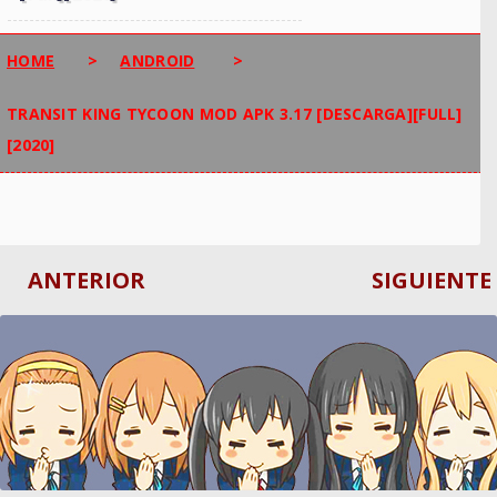
HOME
>
ANDROID
>
TRANSIT KING TYCOON MOD APK 3.17 [DESCARGA][FULL]
[2020]
ANTERIOR
SIGUIENTE