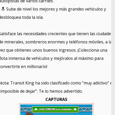
autopistas de varios carriles.
• 🔝 Sube de nivel los mejores y más grandes vehículos y
desbloquea toda la isla.
Satisface las necesidades crecientes que tienen las ciudades
de minerales, sombreros enormes y teléfonos móviles, a la
vez que obtienes unos buenos ingresos. ¡Colecciona una
flota inmensa de vehículos y mejóralos al máximo para
convertirte en millonario!
Nota: Transit King ha sido clasificado como “muy adictivo” e
“imposible de dejar”. Te lo hemos advertido.
CAPTURAS