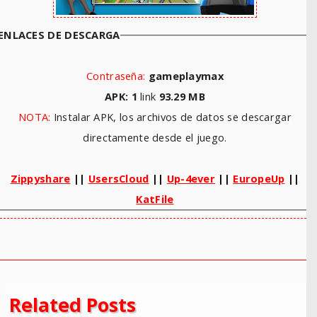
ENLACES DE DESCARGA
Contraseña:
gameplaymax
APK: 1
link
93.29
MB
NOTA:
Instalar APK, los archivos de datos se descargar
directamente desde el juego.
Zippyshare
||
UsersCloud
||
Up-4ever
||
EuropeUp
||
KatFile
Related Posts