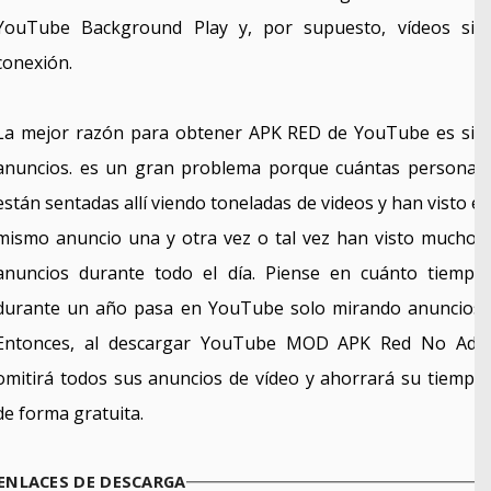
YouTube Background Play y, por supuesto, vídeos sin
conexión.
La mejor razón para obtener APK RED de YouTube es sin
anuncios. es un gran problema porque cuántas personas
están sentadas allí viendo toneladas de videos y han visto el
mismo anuncio una y otra vez o tal vez han visto muchos
anuncios durante todo el día. Piense en cuánto tiempo
durante un año pasa en YouTube solo mirando anuncios.
Entonces, al descargar YouTube MOD APK Red No Ads
omitirá todos sus anuncios de vídeo y ahorrará su tiempo
de forma gratuita.
ENLACES DE DESCARGA