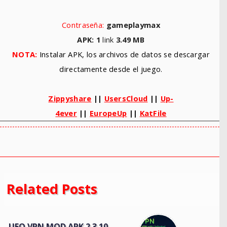
Contraseña:
gameplaymax
APK: 1
link
3.49
MB
NOTA:
Instalar APK, los archivos de datos se descargar
directamente desde el juego.
Zippyshare
||
UsersCloud
||
Up-
4ever
||
EuropeUp
||
KatFile
Related Posts
UFO VPN MOD APK 2.3.10