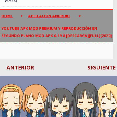
HOME
>
APLICACIÓN ANDROID
>
YOUTUBE APK MOD PREMIUM Y REPRODUCCIÓN EN
SEGUNDO PLANO MOD APK 0.19.8 [DESCARGA][FULL][2020]
ANTERIOR
SIGUIENTE