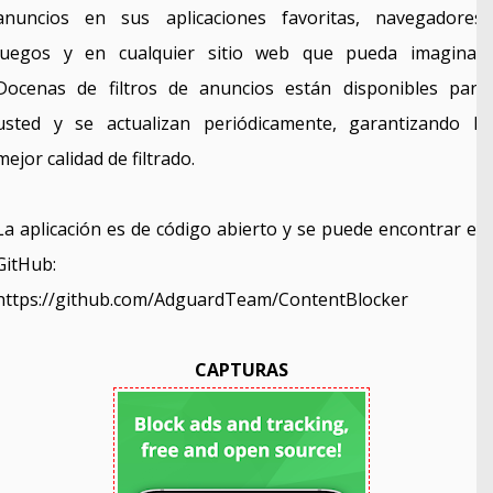
anuncios en sus aplicaciones favoritas, navegadores,
juegos y en cualquier sitio web que pueda imaginar.
Docenas de filtros de anuncios están disponibles para
usted y se actualizan periódicamente, garantizando la
mejor calidad de filtrado.
La aplicación es de código abierto y se puede encontrar en
GitHub:
https://github.com/AdguardTeam/ContentBlocker
CAPTURAS