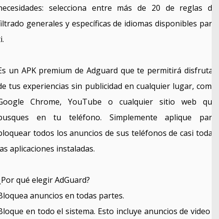
necesidades: selecciona entre más de 20 de reglas de
filtrado generales y específicas de idiomas disponibles para
i.
Es un APK premium de Adguard que te permitirá disfrutar
de tus experiencias sin publicidad en cualquier lugar, como
Google Chrome, YouTube o cualquier sitio web que
busques en tu teléfono. Simplemente aplique para
bloquear todos los anuncios de sus teléfonos de casi todas
las aplicaciones instaladas.
¿Por qué elegir AdGuard?
Bloquea anuncios en todas partes.
Bloque en todo el sistema. Esto incluye anuncios de video y