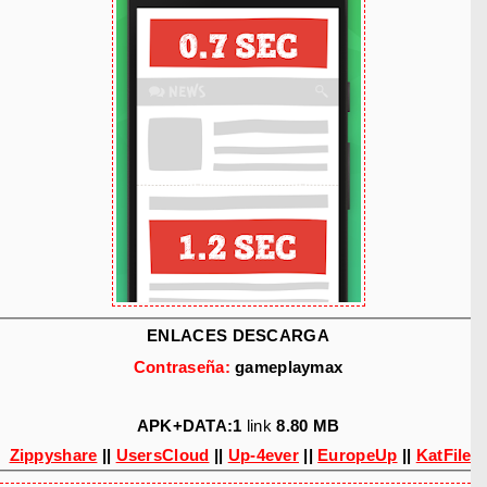
ENLACES DESCARGA
Contraseña:
gameplaymax
APK+DATA:1
link
8.80 MB
Zippyshare
||
UsersCloud
||
Up-4ever
||
EuropeUp
||
KatFile