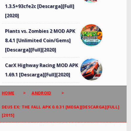
1.3.5+93cfe2c [Descarga][Full]
[2020]
Plants vs. Zombies 2 MOD APK
8.4.1 [Unlimited Coin/Gems]
[Descarga][Full][2020]
CarX Highway Racing MOD APK
1.69.1 [Descarga][Full][2020]
HOME
>
ANDROID
>
DEUS EX: THE FALL APK 0.0.31 [MEGA][DESCARGA][FULL]
[2015]