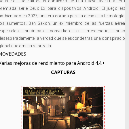
Deus Ex: The Fall es el comienzo de una nueva aventura en la
premiada serie Deux Ex para dispositivos Android. El juego está
ambientado en 2027; una era dorada para la ciencia, la tecnología y
los aumentos. Ben Saxon, un ex miembro de las fuerzas aéreas
especiales británicas convertido en mercenario, busca
desesperadamente la verdad que se esconde tras una conspiración
global que amenaza su vida.
NOVEDADES
Varias mejoras de rendimiento para Android 4.4.+
CAPTURAS