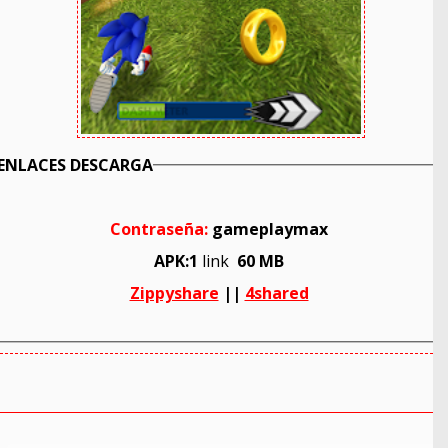
ENLACES DESCARGA
Contraseña:
gameplaymax
APK:1
link
60 MB
Zippyshare
||
4shared