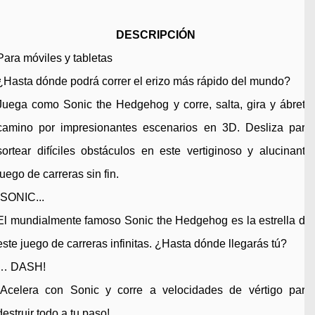
DESCRIPCIÓN
Para móviles y tabletas
¿Hasta dónde podrá correr el erizo más rápido del mundo?
Juega como Sonic the Hedgehog y corre, salta, gira y ábrete
camino por impresionantes escenarios en 3D. Desliza para
sortear difíciles obstáculos en este vertiginoso y alucinante
juego de carreras sin fin.
¡SONIC...
El mundialmente famoso Sonic the Hedgehog es la estrella de
este juego de carreras infinitas. ¿Hasta dónde llegarás tú?
… DASH!
¡Acelera con Sonic y corre a velocidades de vértigo para
destruir todo a tu paso!