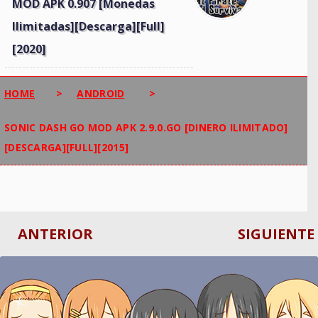
MOD APK 0.907 [Monedas
Ilimitadas][Descarga][Full]
[2020]
HOME
>
ANDROID
>
SONIC DASH GO MOD APK 2.9.0.GO [DINERO ILIMITADO]
[DESCARGA][FULL][2015]
ANTERIOR
SIGUIENTE